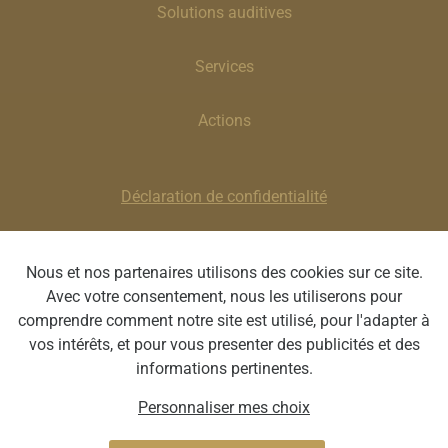
Solutions auditives
Services
Actions
Déclaration de confidentialité
Clause de non-responsabilité
Nous et nos partenaires utilisons des cookies sur ce site.
Avec votre consentement, nous les utiliserons pour
Optique Lauwerys | Place de la Louve 8, 7100 La
comprendre comment notre site est utilisé, pour l'adapter à
Louvière | BE 0418.936.565 | T : 064 22 56 46 | E
vos intérêts, et pour vous presenter des publicités et des
:
optique@lauwerys.be
informations pertinentes.
Personnaliser mes choix
Webdesign by Optic Libre