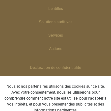
Lentilles
Solutions auditives
Services
Actions
Déclaration de confidentialité
Clause de non-responsabilité
Nous et nos partenaires utilisons des cookies sur ce site.
Avec votre consentement, nous les utiliserons pour
Optique Lauwerys | Place de la Louve 8, 7100 La
comprendre comment notre site est utilisé, pour l'adapter à
Louvière | BE 0418.936.565 | T : 064 22 56 46 | E
vos intérêts, et pour vous presenter des publicités et des
:
optique@lauwerys.be
informations pertinentes.